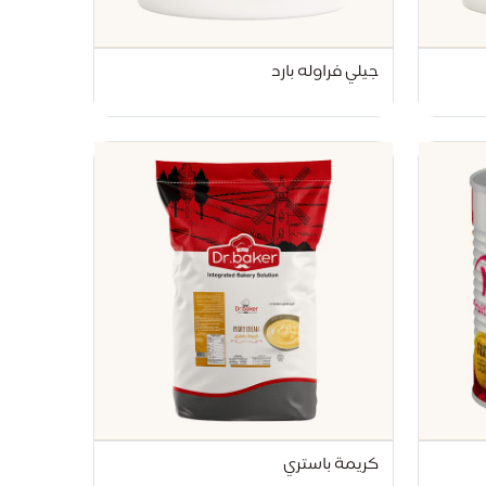
جيلي فراوله بارد
تواصل مع د.بيكر
عادةً بنرد في دقائق
كريمة باستري