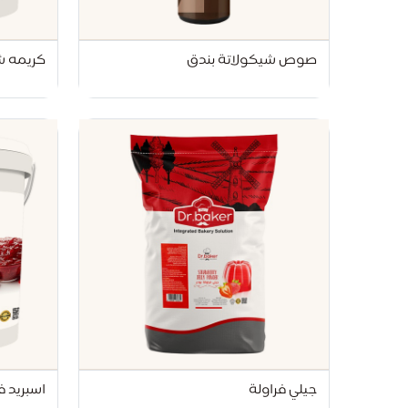
صوص شيكولاتة بندق
كريمه ش
جيلي فراولة
اسبريد فرا